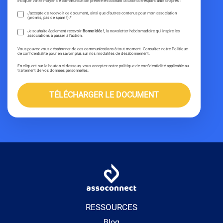
indiquer votre moyen de communication préféré en cochant la case correspondante ci-après :
J'accepte de recevoir ce document, ainsi que d'autres contenus pour mon association
(promis, pas de spam !).
*
Je souhaite également recevoir
Bonne idée !
, la newsletter hebdomadaire qui inspire les
associations à passer à l'action.
Vous pouvez vous désabonner de ces communications à tout moment. Consultez notre Politique
de confidentialité pour en savoir plus sur nos modalités de désabonnement.
En cliquant sur le bouton ci-dessous, vous acceptez notre politique de confidentialité applicable au
traitement de vos données personnelles.
RESSOURCES
Blog